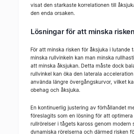
visat den starkaste korrelationen till åksju
den enda orsaken.
Lösningar för att minska riske
För att minska risken för åksjuka i lutande t
minska rullvinkeln kan man minska rullhastig
att minska åksjukan. Detta måste dock ba
rullvinkel kan öka den laterala accelerati
använda längre övergångskurvor, vilket k
obehag och åksjuka.
En kontinuerlig justering av förhållandet m
föreslagits som en lösning för att optimera
rullrörelser i tågets kaross genom modern s
dynamiska rörelserna och därmed risken fö