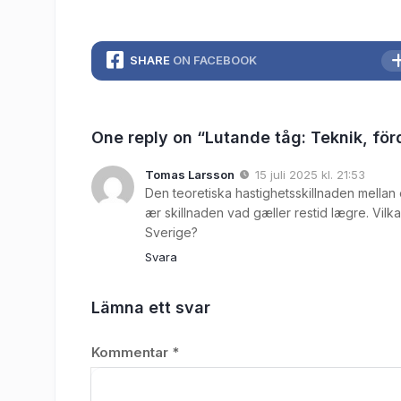
SHARE
ON FACEBOOK
One reply on “Lutande tåg: Teknik, för
Tomas Larsson
15 juli 2025 kl. 21:53
Den teoretiska hastighetsskillnaden mellan e
ær skillnaden vad gæller restid lægre. Vilka 
Sverige?
Svara
Lämna ett svar
Kommentar
*