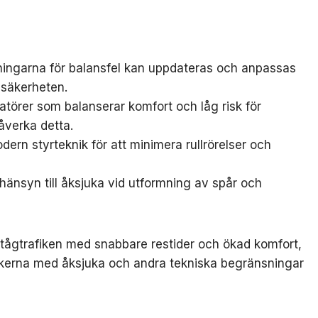
ningarna för balansfel kan uppdateras och anpassas
a säkerheten.
eratörer som balanserar komfort och låg risk för
åverka detta.
ern styrteknik för att minimera rullrörelser och
r hänsyn till åksjuka vid utformning av spår och
a tågtrafiken med snabbare restider och ökad komfort,
riskerna med åksjuka och andra tekniska begränsningar