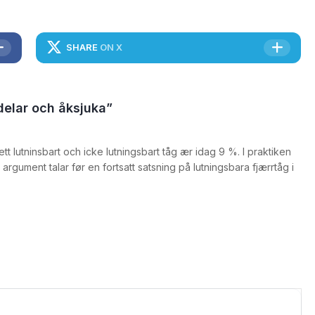
SHARE
ON X
delar och åksjuka”
tt lutninsbart och icke lutningsbart tåg ær idag 9 %. I praktiken
argument talar før en fortsatt satsning på lutningsbara fjærrtåg i