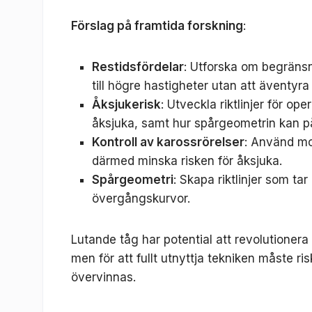
Förslag på framtida forskning
:
Restidsfördelar
: Utforska om begräns
till högre hastigheter utan att äventyr
Åksjukerisk
: Utveckla riktlinjer för op
åksjuka, samt hur spårgeometrin kan p
Kontroll av karossrörelser
: Använd mod
därmed minska risken för åksjuka.
Spårgeometri
: Skapa riktlinjer som ta
övergångskurvor.
Lutande tåg har potential att revolutioner
men för att fullt utnyttja tekniken måste 
övervinnas.