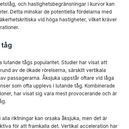
ghetståg, och hastighetsbegränsningar i kurvor kan
er. Detta minskar de potentiella fördelarna med
äkerhetskritiska vid höga hastigheter, vilket kräver
rationer.
 tåg
 lutande tågs popularitet. Studier har visat att
rund av de ökade rörelserna, särskilt vertikala
 av passagerarna. Åksjuka uppstår oftare vid låga
venser som ofta upplevs i lutande tåg. Kombinerade
tationer, har visat sig vara mest provocerande och är
åg.
 i alla riktningar kan orsaka åksjuka, men det är
iva för att framkalla det. Vertikal acceleration har