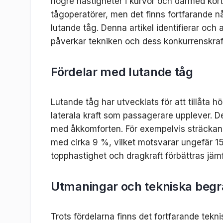
högre hastigheter i kurvor och därmed kort
tågoperatörer, men det finns fortfarande n
lutande tåg. Denna artikel identifierar och
påverkar tekniken och dess konkurrenskraf
Fördelar med lutande tåg
Lutande tåg har utvecklats för att tillåta 
laterala kraft som passagerare upplever. 
med åkkomforten. För exempelvis sträcka
med cirka 9 %, vilket motsvarar ungefär 15
topphastighet och dragkraft förbättras jä
Utmaningar och tekniska begr
Trots fördelarna finns det fortfarande tekn