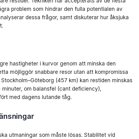
are restider. Tekniken har accepterats av de flesta
ågra problem som hindrar den fulla potentialen av
 analyserar dessa frågor, samt diskuterar hur åksjuka
t.
högre hastigheter i kurvor genom att minska den
Detta möjliggör snabbare resor utan att kompromissa
n Stockholm–Göteborg (457 km) kan restiden minskas
 minuter, om balansfel (cant deficiency),
mfört med dagens lutande tåg.
änsningar
iska utmaningar som måste lösas. Stabilitet vid