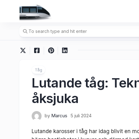
Skip
to
content
Tåg
Lutande tåg: Tekn
åksjuka
by
Marcus
5 juli 2024
Lutande karosser i tåg har idag blivit en 